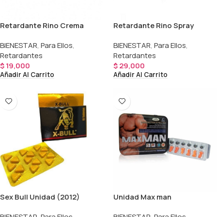
Retardante Rino Crema
Retardante Rino Spray
BIENESTAR
,
Para Ellos
,
BIENESTAR
,
Para Ellos
,
Retardantes
Retardantes
$
19,000
$
29,000
Añadir Al Carrito
Añadir Al Carrito
Sex Bull Unidad (2012)
Unidad Max man
potenciador (2004)
BIENESTAR
,
Para Ellos
,
BIENESTAR
,
Para Ellos
,