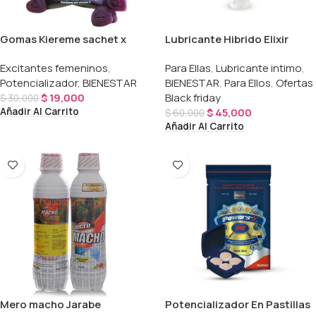
Gomas Kiereme sachet x
Lubricante Hibrido Elixir
4und
250ml
Excitantes femeninos
,
Para Ellas
,
Lubricante intimo
,
Potencializador
,
BIENESTAR
BIENESTAR
,
Para Ellos
,
Ofertas
$
19,000
Black friday
$
30,000
Añadir Al Carrito
$
45,000
$
60,000
Añadir Al Carrito
Mero macho Jarabe
Potencializador En Pastillas