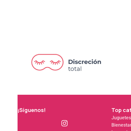
¡Síguenos!
Top ca
Juguetes
Bienesta