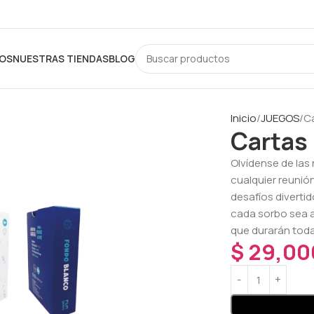
OS
NUESTRAS TIENDAS
BLOG
Inicio
JUEGOS
C
Cartas
Olvídense de las
cualquier reunión
desafíos divertid
cada sorbo sea a
que durarán toda 
$
29,00