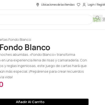
Ubicaciones de las tiendas
Login / Regist
artas Fondo Blanco
 Fondo Blanco
 noches aburridas. «Fondo Blanco» transforma
 en una experiencia llena de risas y camaradería. Con
os y reglas ingeniosas, este juego de cartas hará que
ún más especial. ¡Prepárense para crear recuerdos
la vida!
0
Añadir Al Carrito