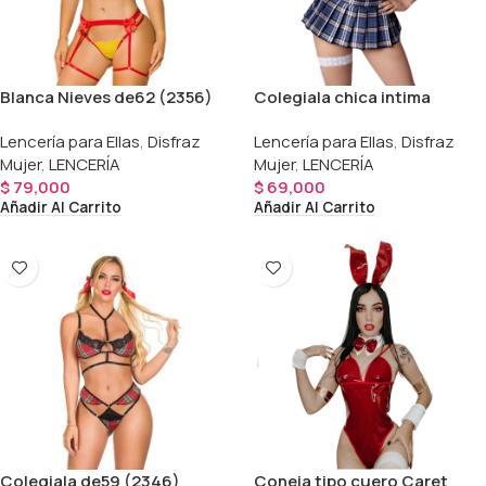
Blanca Nieves de62 (2356)
Colegiala chica intima
(3808)
Lencería para Ellas
,
Disfraz
Lencería para Ellas
,
Disfraz
Mujer
,
LENCERÍA
Mujer
,
LENCERÍA
$
79,000
$
69,000
Añadir Al Carrito
Añadir Al Carrito
Colegiala de59 (2346)
Coneja tipo cuero Caret