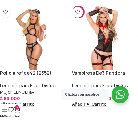
-29%
Policía ref de42 (2352)
Vampiresa De3 Pandora
Lencería para Ellas
,
Disfraz
Lencería para Ellas
,
Disfraz
Mujer
,
LENCERÍA
Mujer
,
LENCERÍA
Chatea con nosotros
$
89,000
$
85,000
$
120,000
Añadir Al Carrito
Añadir Al Carrito
0
Menu
Wishlist
Cart
Tu destino para explorar y redescubrir el
placer