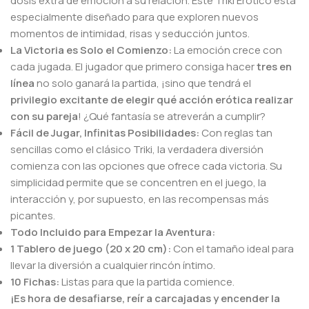
dosis extra de emoción a su relación. Este Triki Erótico está
especialmente diseñado para que exploren nuevos
momentos de intimidad, risas y seducción juntos.
La Victoria es Solo el Comienzo:
La emoción crece con
cada jugada. El jugador que primero consiga hacer
tres en
línea
no solo ganará la partida, ¡sino que tendrá el
privilegio excitante de elegir qué acción erótica realizar
con su pareja
! ¿Qué fantasía se atreverán a cumplir?
Fácil de Jugar, Infinitas Posibilidades:
Con reglas tan
sencillas como el clásico Triki, la verdadera diversión
comienza con las opciones que ofrece cada victoria. Su
simplicidad permite que se concentren en el juego, la
interacción y, por supuesto, en las recompensas más
picantes.
Todo Incluido para Empezar la Aventura:
1 Tablero de juego (20 x 20 cm):
Con el tamaño ideal para
llevar la diversión a cualquier rincón íntimo.
10 Fichas:
Listas para que la partida comience.
¡Es hora de desafiarse, reír a carcajadas y encender la