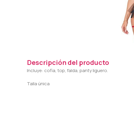
Descripción del producto
Incluye: cofia, top, falda, panty liguero.
Talla única