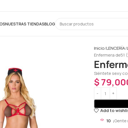
OS
NUESTRAS TIENDAS
BLOG
Inicio
LENCERÍA
Enfermera de51 (
Enferm
Siéntete sexy co
$
79,00
Add to wishli
10
¡Gente 