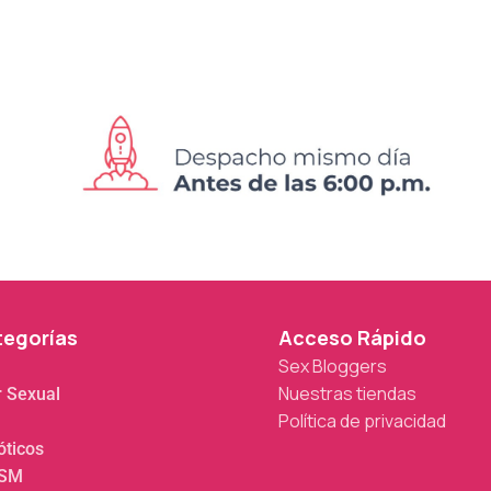
tegorías
Acceso Rápido
Sex Bloggers
Nuestras tiendas
r Sexual
Política de privacidad
óticos
DSM