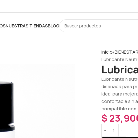
OS
NUESTRAS TIENDAS
BLOG
Inicio
BIENESTA
Lubricante Neutr
Lubric
Lubricante Neutr
diseñada para p
Ideal para mejor
confortable sin al
compatible con 
$
23,90