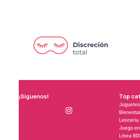
¡Síguenos!
Top ca
Juguetes
Bienesta
Lencería
Juego er
Línea B