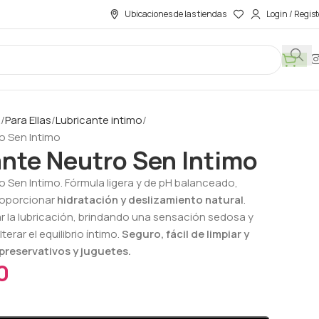
Ubicaciones de las tiendas
Login / Regist
R
Para Ellas
Lubricante intimo
o Sen Intimo
ante Neutro Sen Intimo
o Sen Intimo. Fórmula ligera y de pH balanceado,
roporcionar
hidratación y deslizamiento natural
.
ar la lubricación, brindando una sensación sedosa y
terar el equilibrio íntimo.
Seguro, fácil de limpiar y
preservativos y juguetes.
0