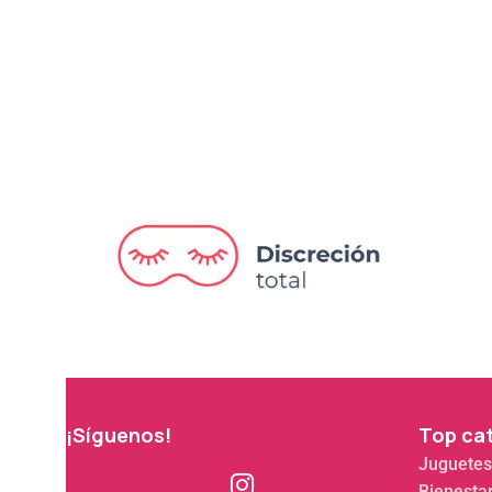
¡Síguenos!
Top ca
Juguetes
Bienesta