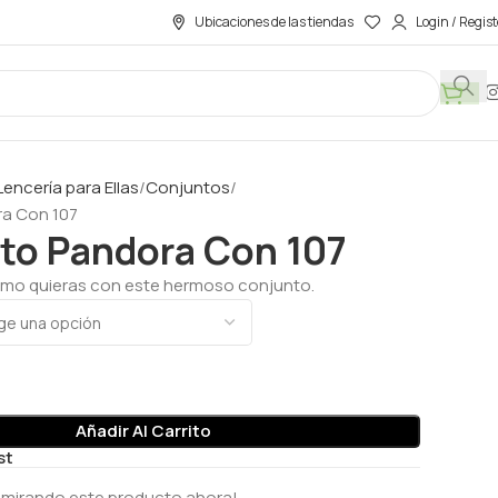
Ubicaciones de las tiendas
Login / Regist
Lencería para Ellas
Conjuntos
a Con 107
to Pandora Con 107
omo quieras con este hermoso conjunto.
Añadir Al Carrito
st
 mirando este producto ahora!